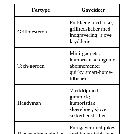
Fartype
Gaveidéer
Forklæde med joke;
grillredskaber med
Grillmesteren
indgravering; sjove
krydderier
Mini-gadgets;
humoristiske digitale
Tech-nørden
abonnementer;
quirky smart-home-
tilbehør
Værktøj med
gimmick;
Handyman
humoristisk
skærebræt; sjove
sikkerhedsbriller
Fotogaver med jokes;
Den sentimentale far
små bøger fyldt med