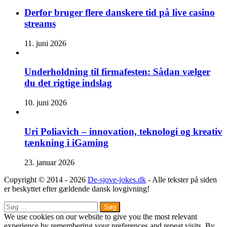
Derfor bruger flere danskere tid på live casino
streams
11. juni 2026
Underholdning til firmafesten: Sådan vælger
du det rigtige indslag
10. juni 2026
Uri Poliavich – innovation, teknologi og kreativ
tænkning i iGaming
23. januar 2026
Copyright © 2014 - 2026
De-sjove-jokes.dk
- Alle tekster på siden
er beskyttet efter gældende dansk lovgivning!
Close
Søg
efter:
We use cookies on our website to give you the most relevant
experience by remembering your preferences and repeat visits. By