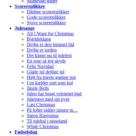
Skattejagt gåder
Scorereplikker
Dårlige scorereplikker
Gode scorereplikker
Sjove scorereplikker
Julesange
All I Want for Christmas
Bjældeklang
Dejlig er den himmel blå
Dejlig er jorden
Det kimer nu til julefest
En rose så jeg skyde
Feliz Navidad
Glade jul dejlige jul
Højt fra træets grønne top
I en kælder sort som kul
Jingle Bells
Julen har bragt velsignet bud
Juletræet med sin pynt
Last Christmas
På loftet sidder nissen m…
Søren Banjomus
Til julebal i nisseland
White Christmas
Fødselsdag