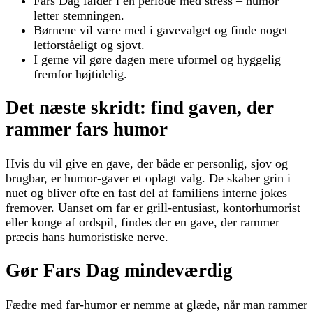
Fars Dag falder i en periode med stress – humor
letter stemningen.
Børnene vil være med i gavevalget og finde noget
letforståeligt og sjovt.
I gerne vil gøre dagen mere uformel og hyggelig
fremfor højtidelig.
Det næste skridt: find gaven, der
rammer fars humor
Hvis du vil give en gave, der både er personlig, sjov og
brugbar, er humor-gaver et oplagt valg. De skaber grin i
nuet og bliver ofte en fast del af familiens interne jokes
fremover. Uanset om far er grill-entusiast, kontorhumorist
eller konge af ordspil, findes der en gave, der rammer
præcis hans humoristiske nerve.
Gør Fars Dag mindeværdig
Fædre med far-humor er nemme at glæde, når man rammer