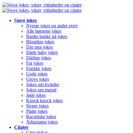
Sjove jokes
Nyeste jokes og andet sjovt
Alle børnene jokes
Banke banke på jokes
Blondine jokes
Din mor jokes
Døde baby jokes
Dårlige jokes
Far jokes
Frække jokes
Gode jokes
Grove jokes
Jokes om kvinder
Jokes om mænd
Jøde jokes
Knock knock jokes
Neger jokes
Platte jokes
Racistiske jokes
Århusianer jokes
Citater
Citat plakat