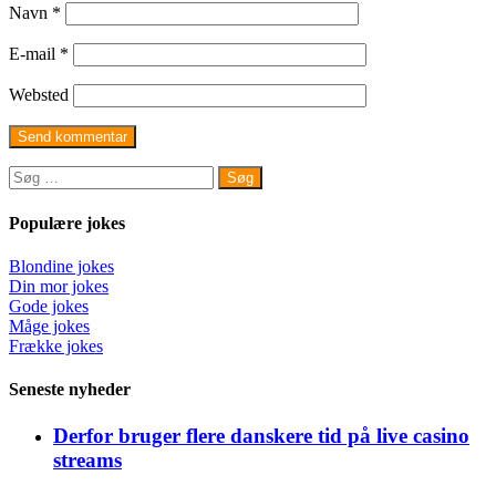
Navn
*
E-mail
*
Websted
Søg
efter:
Populære jokes
Blondine jokes
Din mor jokes
Gode jokes
Måge jokes
Frække jokes
Seneste nyheder
Derfor bruger flere danskere tid på live casino
streams