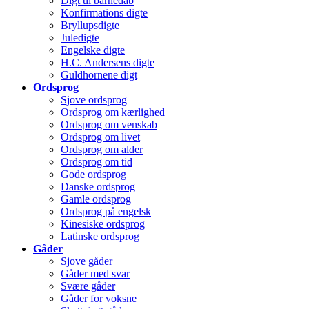
Digt til barnedåb
Konfirmations digte
Bryllupsdigte
Juledigte
Engelske digte
H.C. Andersens digte
Guldhornene digt
Ordsprog
Sjove ordsprog
Ordsprog om kærlighed
Ordsprog om venskab
Ordsprog om livet
Ordsprog om alder
Ordsprog om tid
Gode ordsprog
Danske ordsprog
Gamle ordsprog
Ordsprog på engelsk
Kinesiske ordsprog
Latinske ordsprog
Gåder
Sjove gåder
Gåder med svar
Svære gåder
Gåder for voksne