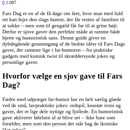
0
1.087
Fars Dag er en af de få dage om året, hvor man med fuld
ret kan fejre den slags humor, der får resten af familien til
at sukke – men som til gengæld får far til at grine højt.
Derfor er sjove gaver den perfekte måde at ramme både
hjerte og humoristisk sans. Denne guide giver en
dybdegående gennemgang af de bedste idéer til Fars Dags
gaver, der rammer lige i far-humoren – fra praktiske
gadgets med komisk twist til skræddersyede jokes og
personlige gaver.
Hvorfor vælge en sjov gave til Fars
Dag?
Fædre med udpræget far-humor har en helt særlig glæde
ved de små, lavpraktiske jokes: ordspil, knastør ironi og
gaver, der er lige dele nyttige og fjollede. En humoristisk
gave aktiverer følelsen af at blive set – ikke bare som
forælder, men som den person der står bag de ikoniske
“far-jokes”.