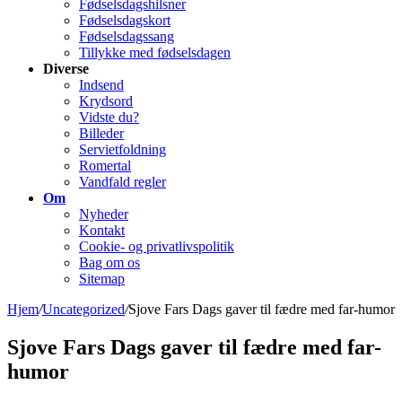
Fødselsdagshilsner
Fødselsdagskort
Fødselsdagssang
Tillykke med fødselsdagen
Diverse
Indsend
Krydsord
Vidste du?
Billeder
Servietfoldning
Romertal
Vandfald regler
Om
Nyheder
Kontakt
Cookie- og privatlivspolitik
Bag om os
Sitemap
Hjem
/
Uncategorized
/
Sjove Fars Dags gaver til fædre med far-humor
Sjove Fars Dags gaver til fædre med far-
humor