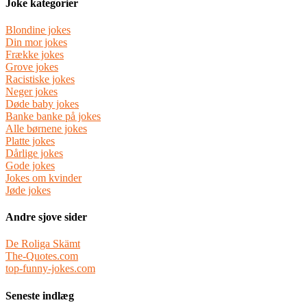
Joke kategorier
Blondine jokes
Din mor jokes
Frække jokes
Grove jokes
Racistiske jokes
Neger jokes
Døde baby jokes
Banke banke på jokes
Alle børnene jokes
Platte jokes
Dårlige jokes
Gode jokes
Jokes om kvinder
Jøde jokes
Andre sjove sider
De Roliga Skämt
The-Quotes.com
top-funny-jokes.com
Seneste indlæg