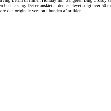
 Irving Berlin til filmen Holiday Inn. Sangeren Bing Crosby s
n bedste sang. Det er anslået at den er blevet solgt over 50 m
re den originale version i bunden af artiklen.