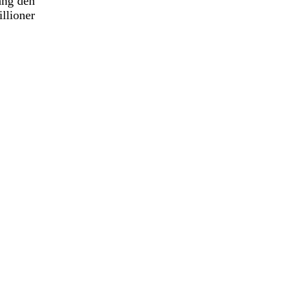
ang den
illioner