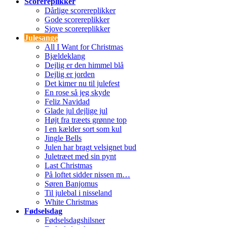
Scorereplikker
Dårlige scorereplikker
Gode scorereplikker
Sjove scorereplikker
Julesange
All I Want for Christmas
Bjældeklang
Dejlig er den himmel blå
Dejlig er jorden
Det kimer nu til julefest
En rose så jeg skyde
Feliz Navidad
Glade jul dejlige jul
Højt fra træets grønne top
I en kælder sort som kul
Jingle Bells
Julen har bragt velsignet bud
Juletræet med sin pynt
Last Christmas
På loftet sidder nissen m…
Søren Banjomus
Til julebal i nisseland
White Christmas
Fødselsdag
Fødselsdagshilsner