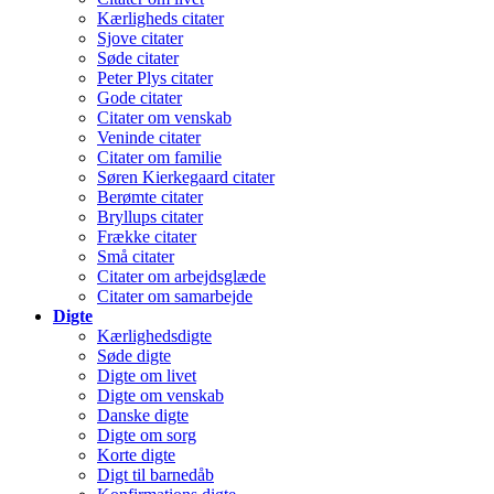
Kærligheds citater
Sjove citater
Søde citater
Peter Plys citater
Gode citater
Citater om venskab
Veninde citater
Citater om familie
Søren Kierkegaard citater
Berømte citater
Bryllups citater
Frække citater
Små citater
Citater om arbejdsglæde
Citater om samarbejde
Digte
Kærlighedsdigte
Søde digte
Digte om livet
Digte om venskab
Danske digte
Digte om sorg
Korte digte
Digt til barnedåb