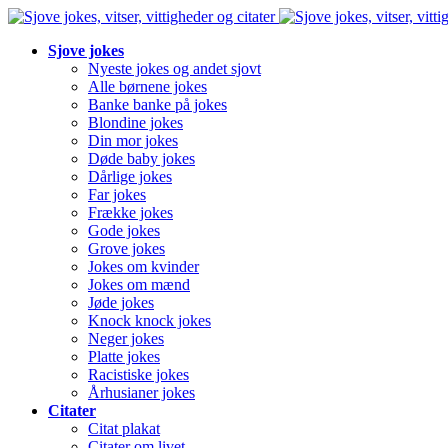
Sjove jokes
Nyeste jokes og andet sjovt
Alle børnene jokes
Banke banke på jokes
Blondine jokes
Din mor jokes
Døde baby jokes
Dårlige jokes
Far jokes
Frække jokes
Gode jokes
Grove jokes
Jokes om kvinder
Jokes om mænd
Jøde jokes
Knock knock jokes
Neger jokes
Platte jokes
Racistiske jokes
Århusianer jokes
Citater
Citat plakat
Citater om livet