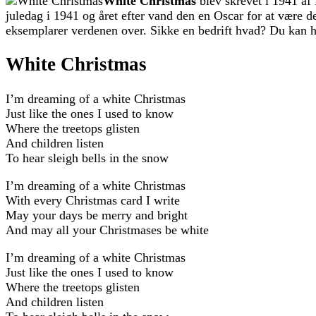
White Christmas
blev skrevet i 1941 af
juledag i 1941 og året efter vand den en Oscar for at være de
eksemplarer verdenen over.
Sikke en bedrift hvad? Du kan hø
White Christmas
I’m dreaming of a white Christmas
Just like the ones I used to know
Where the treetops glisten
And children listen
To hear sleigh bells in the snow
I’m dreaming of a white Christmas
With every Christmas card I write
May your days be merry and bright
And may all your Christmases be white
I’m dreaming of a white Christmas
Just like the ones I used to know
Where the treetops glisten
And children listen