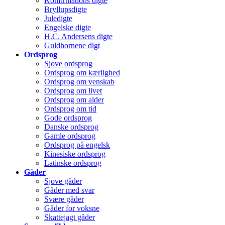
Konfirmations digte
Bryllupsdigte
Juledigte
Engelske digte
H.C. Andersens digte
Guldhornene digt
Ordsprog
Sjove ordsprog
Ordsprog om kærlighed
Ordsprog om venskab
Ordsprog om livet
Ordsprog om alder
Ordsprog om tid
Gode ordsprog
Danske ordsprog
Gamle ordsprog
Ordsprog på engelsk
Kinesiske ordsprog
Latinske ordsprog
Gåder
Sjove gåder
Gåder med svar
Svære gåder
Gåder for voksne
Skattejagt gåder