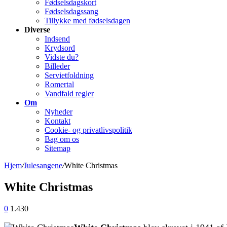
Fødselsdagskort
Fødselsdagssang
Tillykke med fødselsdagen
Diverse
Indsend
Krydsord
Vidste du?
Billeder
Servietfoldning
Romertal
Vandfald regler
Om
Nyheder
Kontakt
Cookie- og privatlivspolitik
Bag om os
Sitemap
Hjem
/
Julesangene
/
White Christmas
White Christmas
0
1.430