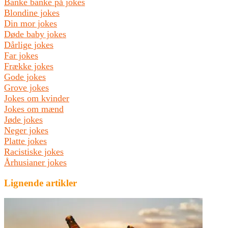
Banke banke på jokes
Blondine jokes
Din mor jokes
Døde baby jokes
Dårlige jokes
Far jokes
Frække jokes
Gode jokes
Grove jokes
Jokes om kvinder
Jokes om mænd
Jøde jokes
Neger jokes
Platte jokes
Racistiske jokes
Århusianer jokes
Lignende artikler