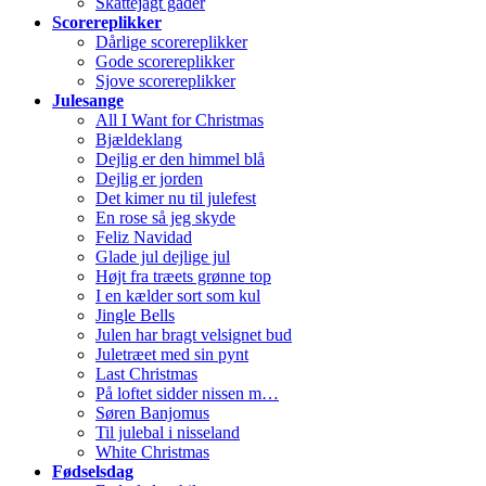
Skattejagt gåder
Scorereplikker
Dårlige scorereplikker
Gode scorereplikker
Sjove scorereplikker
Julesange
All I Want for Christmas
Bjældeklang
Dejlig er den himmel blå
Dejlig er jorden
Det kimer nu til julefest
En rose så jeg skyde
Feliz Navidad
Glade jul dejlige jul
Højt fra træets grønne top
I en kælder sort som kul
Jingle Bells
Julen har bragt velsignet bud
Juletræet med sin pynt
Last Christmas
På loftet sidder nissen m…
Søren Banjomus
Til julebal i nisseland
White Christmas
Fødselsdag