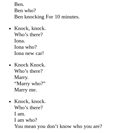
Ben.
Ben who?
Ben knocking For 10 minutes.
Knock, knock.
Who’s there?
Iona.
Iona who?
Iona new car!
Knock Knock.
Who’s there?
Marry.
“Marry who?”
Marry me.
Knock, knock.
Who’s there?
I am.
I am who?
You mean you don’t know who you are?