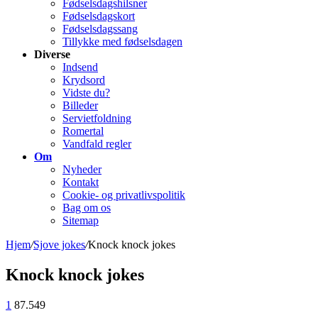
Fødselsdagshilsner
Fødselsdagskort
Fødselsdagssang
Tillykke med fødselsdagen
Diverse
Indsend
Krydsord
Vidste du?
Billeder
Servietfoldning
Romertal
Vandfald regler
Om
Nyheder
Kontakt
Cookie- og privatlivspolitik
Bag om os
Sitemap
Hjem
/
Sjove jokes
/
Knock knock jokes
Knock knock jokes
1
87.549