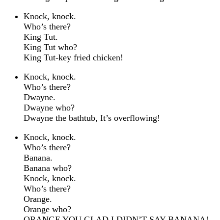
Knock, knock.
Who’s there?
King Tut.
King Tut who?
King Tut-key fried chicken!
Knock, knock.
Who’s there?
Dwayne.
Dwayne who?
Dwayne the bathtub, It’s overflowing!
Knock, knock.
Who’s there?
Banana.
Banana who?
Knock, knock.
Who’s there?
Orange.
Orange who?
ORANGE YOU GLAD I DIDN’T SAY BANANA!