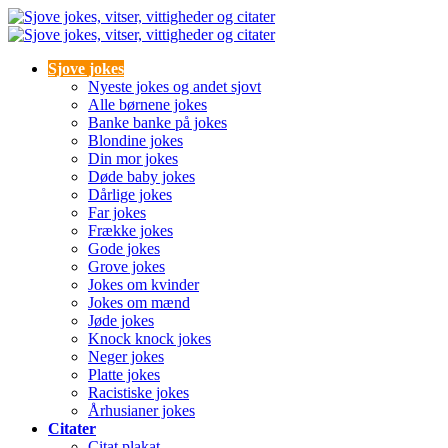
Sjove jokes
Nyeste jokes og andet sjovt
Alle børnene jokes
Banke banke på jokes
Blondine jokes
Din mor jokes
Døde baby jokes
Dårlige jokes
Far jokes
Frække jokes
Gode jokes
Grove jokes
Jokes om kvinder
Jokes om mænd
Jøde jokes
Knock knock jokes
Neger jokes
Platte jokes
Racistiske jokes
Århusianer jokes
Citater
Citat plakat