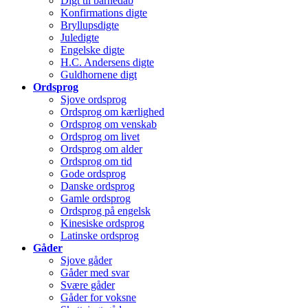
Digt til barnedåb
Konfirmations digte
Bryllupsdigte
Juledigte
Engelske digte
H.C. Andersens digte
Guldhornene digt
Ordsprog
Sjove ordsprog
Ordsprog om kærlighed
Ordsprog om venskab
Ordsprog om livet
Ordsprog om alder
Ordsprog om tid
Gode ordsprog
Danske ordsprog
Gamle ordsprog
Ordsprog på engelsk
Kinesiske ordsprog
Latinske ordsprog
Gåder
Sjove gåder
Gåder med svar
Svære gåder
Gåder for voksne