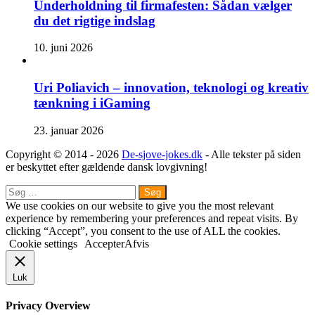
Underholdning til firmafesten: Sådan vælger
du det rigtige indslag
10. juni 2026
Uri Poliavich – innovation, teknologi og kreativ
tænkning i iGaming
23. januar 2026
Copyright © 2014 - 2026
De-sjove-jokes.dk
- Alle tekster på siden
er beskyttet efter gældende dansk lovgivning!
Close
Søg
efter:
We use cookies on our website to give you the most relevant
experience by remembering your preferences and repeat visits. By
clicking “Accept”, you consent to the use of ALL the cookies.
Cookie settings
Accepter
Afvis
Luk
Privacy Overview