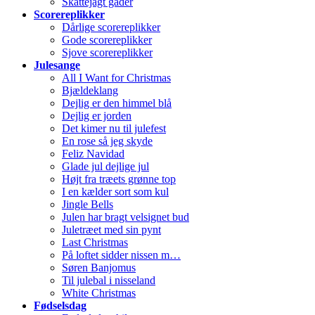
Skattejagt gåder
Scorereplikker
Dårlige scorereplikker
Gode scorereplikker
Sjove scorereplikker
Julesange
All I Want for Christmas
Bjældeklang
Dejlig er den himmel blå
Dejlig er jorden
Det kimer nu til julefest
En rose så jeg skyde
Feliz Navidad
Glade jul dejlige jul
Højt fra træets grønne top
I en kælder sort som kul
Jingle Bells
Julen har bragt velsignet bud
Juletræet med sin pynt
Last Christmas
På loftet sidder nissen m…
Søren Banjomus
Til julebal i nisseland
White Christmas
Fødselsdag