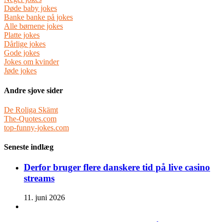
Døde baby jokes
Banke banke på jokes
Alle børnene jokes
Platte jokes
Dårlige jokes
Gode jokes
Jokes om kvinder
Jøde jokes
Andre sjove sider
De Roliga Skämt
The-Quotes.com
top-funny-jokes.com
Seneste indlæg
Derfor bruger flere danskere tid på live casino
streams
11. juni 2026