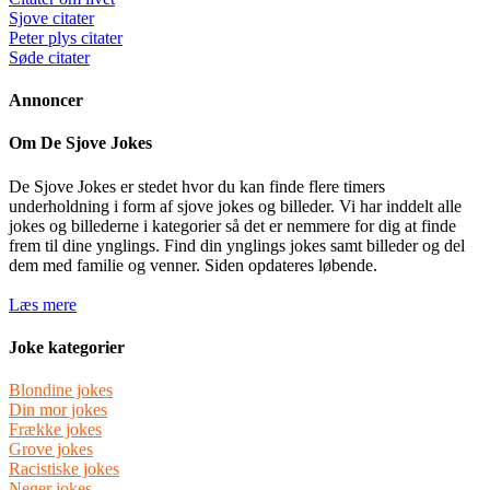
Sjove citater
Peter plys citater
Søde citater
Annoncer
Om De Sjove Jokes
De Sjove Jokes er stedet hvor du kan finde flere timers
underholdning i form af sjove jokes og billeder. Vi har inddelt alle
jokes og billederne i kategorier så det er nemmere for dig at finde
frem til dine ynglings. Find din ynglings jokes samt billeder og del
dem med familie og venner. Siden opdateres løbende.
Læs mere
Joke kategorier
Blondine jokes
Din mor jokes
Frække jokes
Grove jokes
Racistiske jokes
Neger jokes