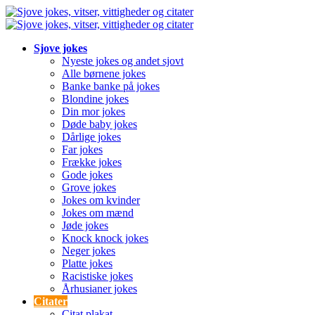
Sjove jokes
Nyeste jokes og andet sjovt
Alle børnene jokes
Banke banke på jokes
Blondine jokes
Din mor jokes
Døde baby jokes
Dårlige jokes
Far jokes
Frække jokes
Gode jokes
Grove jokes
Jokes om kvinder
Jokes om mænd
Jøde jokes
Knock knock jokes
Neger jokes
Platte jokes
Racistiske jokes
Århusianer jokes
Citater
Citat plakat