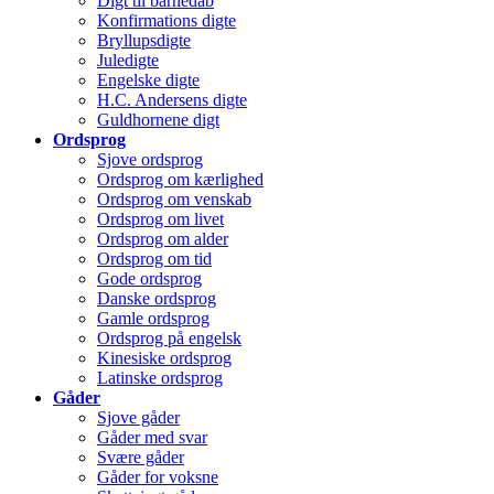
Digt til barnedåb
Konfirmations digte
Bryllupsdigte
Juledigte
Engelske digte
H.C. Andersens digte
Guldhornene digt
Ordsprog
Sjove ordsprog
Ordsprog om kærlighed
Ordsprog om venskab
Ordsprog om livet
Ordsprog om alder
Ordsprog om tid
Gode ordsprog
Danske ordsprog
Gamle ordsprog
Ordsprog på engelsk
Kinesiske ordsprog
Latinske ordsprog
Gåder
Sjove gåder
Gåder med svar
Svære gåder
Gåder for voksne