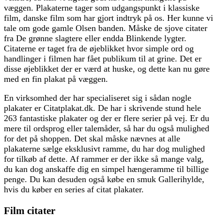
væggen. Plakaterne tager som udgangspunkt i klassiske
film, danske film som har gjort indtryk på os. Her kunne vi
tale om gode gamle Olsen banden. Måske de sjove citater
fra De grønne slagtere eller endda Blinkende lygter.
Citaterne er taget fra de øjeblikket hvor simple ord og
handlinger i filmen har fået publikum til at grine. Det er
disse øjeblikket der er værd at huske, og dette kan nu gøre
med en fin plakat på væggen.
En virksomhed der har specialiseret sig i sådan nogle
plakater er Citatplakat.dk. De har i skrivende stund hele
263 fantastiske plakater og der er flere serier på vej. Er du
mere til ordsprog eller talemåder, så har du også mulighed
for det på shoppen. Det skal måske nævnes at alle
plakaterne sælge eksklusivt ramme, du har dog mulighed
for tilkøb af dette. Af rammer er der ikke så mange valg,
du kan dog anskaffe dig en simpel hængeramme til billige
penge. Du kan desuden også købe en smuk Gallerihylde,
hvis du køber en series af citat plakater.
Film citater