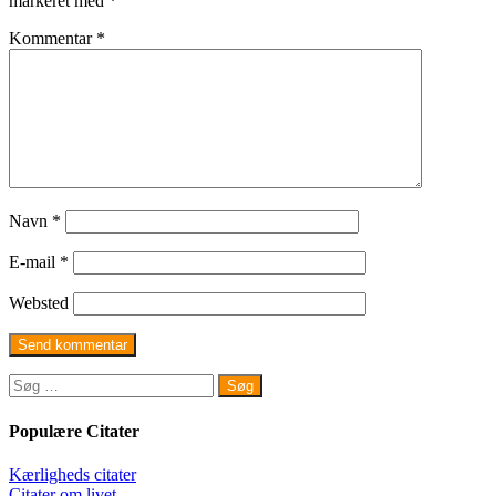
markeret med
*
Kommentar
*
Navn
*
E-mail
*
Websted
Søg
efter:
Populære Citater
Kærligheds citater
Citater om livet