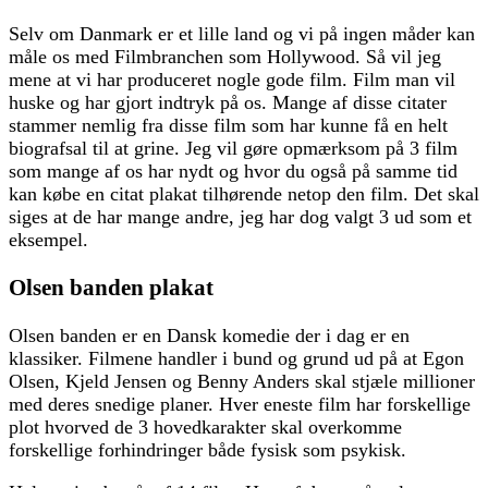
Selv om Danmark er et lille land og vi på ingen måder kan
måle os med Filmbranchen som Hollywood. Så vil jeg
mene at vi har produceret nogle gode film. Film man vil
huske og har gjort indtryk på os. Mange af disse citater
stammer nemlig fra disse film som har kunne få en helt
biografsal til at grine. Jeg vil gøre opmærksom på 3 film
som mange af os har nydt og hvor du også på samme tid
kan købe en citat plakat tilhørende netop den film. Det skal
siges at de har mange andre, jeg har dog valgt 3 ud som et
eksempel.
Olsen banden plakat
Olsen banden er en Dansk komedie der i dag er en
klassiker. Filmene handler i bund og grund ud på at Egon
Olsen, Kjeld Jensen og Benny Anders skal stjæle millioner
med deres snedige planer. Hver eneste film har forskellige
plot hvorved de 3 hovedkarakter skal overkomme
forskellige forhindringer både fysisk som psykisk.