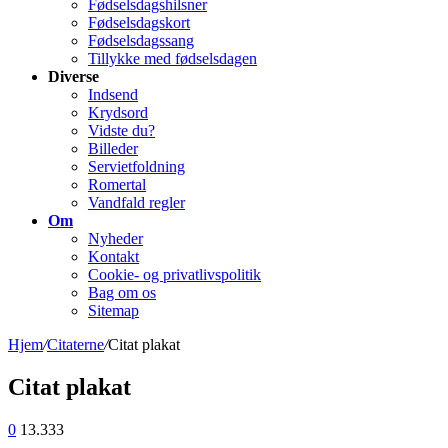
Fødselsdagshilsner
Fødselsdagskort
Fødselsdagssang
Tillykke med fødselsdagen
Diverse
Indsend
Krydsord
Vidste du?
Billeder
Servietfoldning
Romertal
Vandfald regler
Om
Nyheder
Kontakt
Cookie- og privatlivspolitik
Bag om os
Sitemap
Hjem
/
Citaterne
/
Citat plakat
Citat plakat
0
13.333