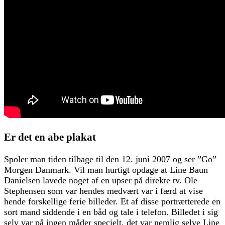
Er det en abe plakat
Spoler man tiden tilbage til den 12. juni 2007 og ser ”Go”
Morgen Danmark. Vil man hurtigt opdage at Line Baun
Danielsen lavede noget af en upser på direkte tv. Ole
Stephensen som var hendes medvært var i færd at vise
hende forskellige ferie billeder. Et af disse portrætterede en
sort mand siddende i en båd og tale i telefon. Billedet i sig
selv var på ingen måder specielt, det var nemlig selve Line