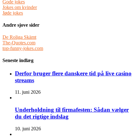
Gode jokes
Jokes om kvinder
Jøde jokes
Andre sjove sider
De Roliga Skämt
The-Quotes.com
top-funny-jokes.com
Seneste indlæg
Derfor bruger flere danskere tid på live casino
streams
11. juni 2026
Underholdning til firmafesten: Sådan vælger
du det rigtige indslag
10. juni 2026