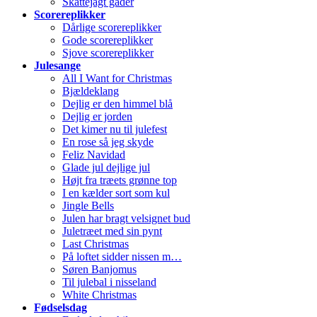
Skattejagt gåder
Scorereplikker
Dårlige scorereplikker
Gode scorereplikker
Sjove scorereplikker
Julesange
All I Want for Christmas
Bjældeklang
Dejlig er den himmel blå
Dejlig er jorden
Det kimer nu til julefest
En rose så jeg skyde
Feliz Navidad
Glade jul dejlige jul
Højt fra træets grønne top
I en kælder sort som kul
Jingle Bells
Julen har bragt velsignet bud
Juletræet med sin pynt
Last Christmas
På loftet sidder nissen m…
Søren Banjomus
Til julebal i nisseland
White Christmas
Fødselsdag