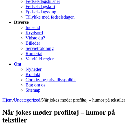
Fødselsdagshilsner
Fødselsdagskort
Fødselsdagssang
Tillykke med fødselsdagen
Diverse
Indsend
Krydsord
Vidste du?
Billeder
Servietfoldning
Romertal
Vandfald regler
Om
Nyheder
Kontakt
Cookie- og privatlivspolitik
Bag om os
Sitemap
Hjem
/
Uncategorized
/
Når jokes møder profiltøj – humor på tekstiler
Når jokes møder profiltøj – humor på
tekstiler