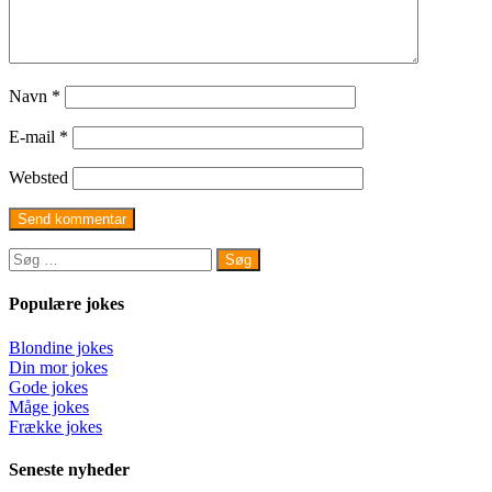
Navn
*
E-mail
*
Websted
Søg
efter:
Populære jokes
Blondine jokes
Din mor jokes
Gode jokes
Måge jokes
Frække jokes
Seneste nyheder