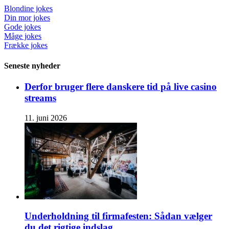
Blondine jokes
Din mor jokes
Gode jokes
Måge jokes
Frække jokes
Seneste nyheder
Derfor bruger flere danskere tid på live casino
streams
11. juni 2026
Underholdning til firmafesten: Sådan vælger
du det rigtige indslag