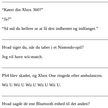
________________________________________________
“Kører din Xbox 360?”
“Ja?”
“Så må du hellere se at få den indhentet og indfanget.”
________________________________________________
Hvad siger du, når du taber i et Nintendo-spil?
Jeg vil have wii-match.
________________________________________________
PS4 blev skadet, og Xbox One ringede efter ambulancen.
Wii U Wii U Wii U Wii U Wii U.
________________________________________________
Hvad sagde de ene Bluetooth enhed til det anden?