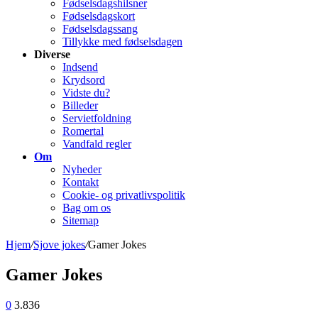
Fødselsdagshilsner
Fødselsdagskort
Fødselsdagssang
Tillykke med fødselsdagen
Diverse
Indsend
Krydsord
Vidste du?
Billeder
Servietfoldning
Romertal
Vandfald regler
Om
Nyheder
Kontakt
Cookie- og privatlivspolitik
Bag om os
Sitemap
Hjem
/
Sjove jokes
/
Gamer Jokes
Gamer Jokes
0
3.836