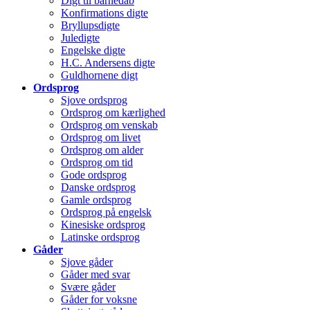
Digt til barnedåb
Konfirmations digte
Bryllupsdigte
Juledigte
Engelske digte
H.C. Andersens digte
Guldhornene digt
Ordsprog
Sjove ordsprog
Ordsprog om kærlighed
Ordsprog om venskab
Ordsprog om livet
Ordsprog om alder
Ordsprog om tid
Gode ordsprog
Danske ordsprog
Gamle ordsprog
Ordsprog på engelsk
Kinesiske ordsprog
Latinske ordsprog
Gåder
Sjove gåder
Gåder med svar
Svære gåder
Gåder for voksne