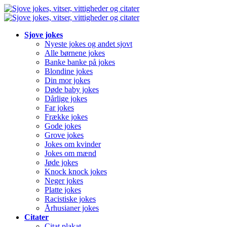
Sjove jokes
Nyeste jokes og andet sjovt
Alle børnene jokes
Banke banke på jokes
Blondine jokes
Din mor jokes
Døde baby jokes
Dårlige jokes
Far jokes
Frække jokes
Gode jokes
Grove jokes
Jokes om kvinder
Jokes om mænd
Jøde jokes
Knock knock jokes
Neger jokes
Platte jokes
Racistiske jokes
Århusianer jokes
Citater
Citat plakat