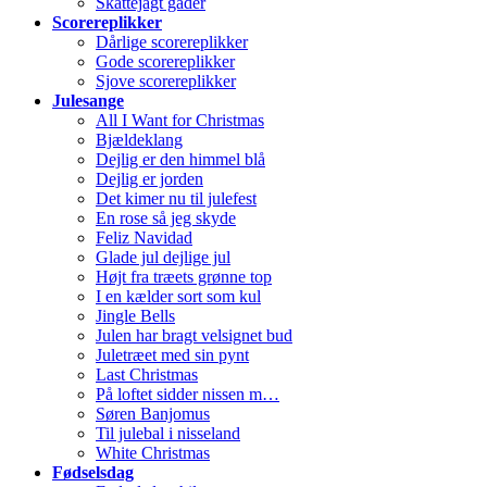
Skattejagt gåder
Scorereplikker
Dårlige scorereplikker
Gode scorereplikker
Sjove scorereplikker
Julesange
All I Want for Christmas
Bjældeklang
Dejlig er den himmel blå
Dejlig er jorden
Det kimer nu til julefest
En rose så jeg skyde
Feliz Navidad
Glade jul dejlige jul
Højt fra træets grønne top
I en kælder sort som kul
Jingle Bells
Julen har bragt velsignet bud
Juletræet med sin pynt
Last Christmas
På loftet sidder nissen m…
Søren Banjomus
Til julebal i nisseland
White Christmas
Fødselsdag