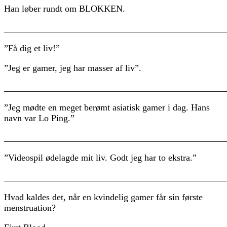
Han løber rundt om BLOKKEN.
________________________________________________
”Få dig et liv!”
”Jeg er gamer, jeg har masser af liv”.
________________________________________________
”Jeg mødte en meget berømt asiatisk gamer i dag. Hans
navn var Lo Ping.”
________________________________________________
”Videospil ødelagde mit liv. Godt jeg har to ekstra.”
________________________________________________
Hvad kaldes det, når en kvindelig gamer får sin første
menstruation?