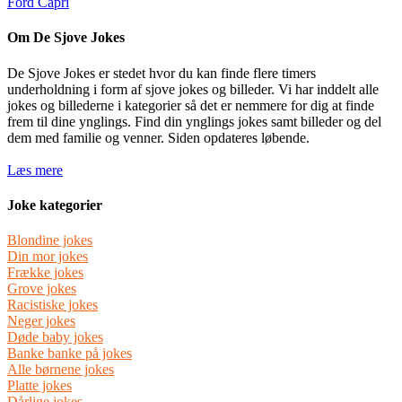
Ford Capri
Om De Sjove Jokes
De Sjove Jokes er stedet hvor du kan finde flere timers
underholdning i form af sjove jokes og billeder. Vi har inddelt alle
jokes og billederne i kategorier så det er nemmere for dig at finde
frem til dine ynglings. Find din ynglings jokes samt billeder og del
dem med familie og venner. Siden opdateres løbende.
Læs mere
Joke kategorier
Blondine jokes
Din mor jokes
Frække jokes
Grove jokes
Racistiske jokes
Neger jokes
Døde baby jokes
Banke banke på jokes
Alle børnene jokes
Platte jokes
Dårlige jokes