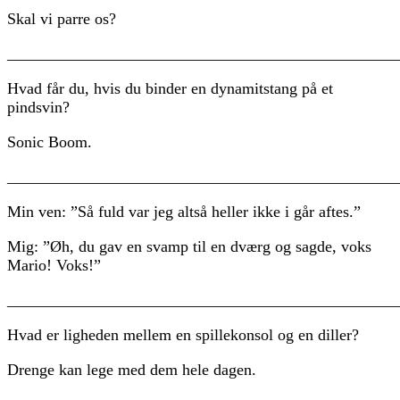
Skal vi parre os?
________________________________________________
Hvad får du, hvis du binder en dynamitstang på et
pindsvin?
Sonic Boom.
________________________________________________
Min ven: ”Så fuld var jeg altså heller ikke i går aftes.”
Mig: ”Øh, du gav en svamp til en dværg og sagde, voks
Mario! Voks!”
________________________________________________
Hvad er ligheden mellem en spillekonsol og en diller?
Drenge kan lege med dem hele dagen.